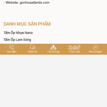
- Website: gonhuaatlantis.com
DANH MỤC SẢN PHẨM
Tấm Ốp Nhựa Nano
Tấm Ốp Lam Sóng
Ván Nhựa PVC 3 Lớp
Gọi điện
Nhắn tin
Chỉ đường
Chat zalo
Messenger
Sàn Chịu Lực
Gỗ Nhựa Ngoài Trời
THÔNG TIN HỖ TRỢ
Giới Thiệu
Chính Sách & Quy Định
Liên Hệ, Góp Ý
Tuyển Dụng